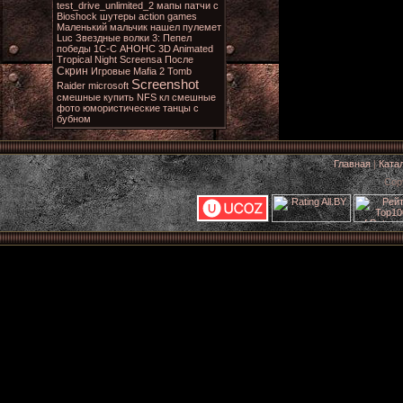
test_drive_unlimited_2 мапы патчи c
Bioshock шутеры action games
Маленький мальчик нашел пулемет
Luc
Звездные волки 3: Пепел
победы 1С-С
АНОНС
3D Animated
Tropical Night Screensa
После
Скрин
Игровые
Mafia 2
Tomb
Screenshot
Raider
microsoft
смешные
купить NFS
кл
смешные
фото
юмористические
танцы с
бубном
Главная
|
Ката
Cop