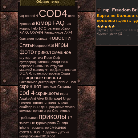
Облако тегов
COD4
mp_Freedom Br
Карта не большого
faq по cod 4
скин
повоевать,есть гд
юмор
FAQ
Кровавый
чак
норрис
help
1С
Стратегии
обзор
Карты
|
Просмотров:
1486
Оружие
F.A.Q.
Калашников
АК74
Комментарии (1)
новости
британия
помощь
игры
Статьи
сервер
М16
фото
прикол
смешное
шутер
тактика
Rcon
Софт
смешно
бутерброд
спорт
r700
серебро
Скины
Нанотрубки
мафия2
манипулятор
Двигательная
B.E.A.R.
транспортировка
Содат
игровые новости
mp
наказаниеб джггернаут
Portal 2
Final
скриншот
Скрины
Total War
cod 4
скриншоты
игра
код4
Awake And Alive
Skillet
Urge
новость
скачать
Overkill
клан
снайпер
BLR
День рождения
wollen
компьютерные игры
Системные
приколы
требования
1.7
Солдат
животные
турнир
photo
смешное
iphone
терминатор
фото
GHOST
Ядерный
Датчик
неудержимые2010
cod