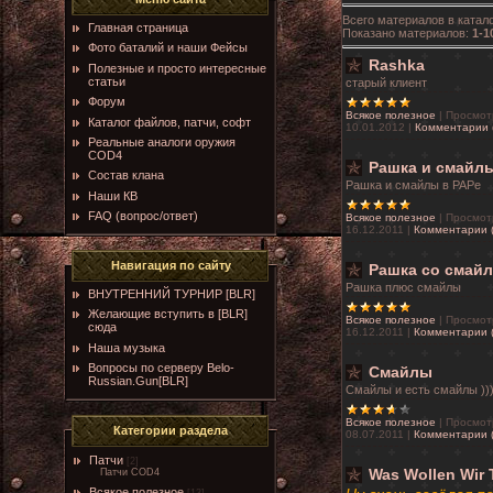
Всего материалов в катал
Главная страница
Показано материалов
:
1-1
Фото баталий и наши Фейсы
Rashka
Полезные и просто интересные
статьи
старый клиент
Форум
Всякое полезное
|
Просмот
Каталог файлов, патчи, софт
10.01.2012
|
Комментарии 
Реальные аналоги оружия
COD4
Рашка и смайлы
Состав клана
Рашка и смайлы в РАРе
Наши КВ
FAQ (вопрос/ответ)
Всякое полезное
|
Просмот
16.12.2011
|
Комментарии (
Навигация по сайту
Рашка со смай
Рашка плюс смайлы
ВНУТРЕННИЙ ТУРНИР [BLR]
Желающие вступить в [BLR]
Всякое полезное
|
Просмот
сюда
16.12.2011
|
Комментарии (
Наша музыка
Вопросы по серверу Belo-
Смайлы
Russian.Gun[BLR]
Смайлы и есть смайлы ))
Всякое полезное
|
Просмот
Категории раздела
08.07.2011
|
Комментарии (
Патчи
[2]
Патчи COD4
Was Wollen Wir 
Всякое полезное