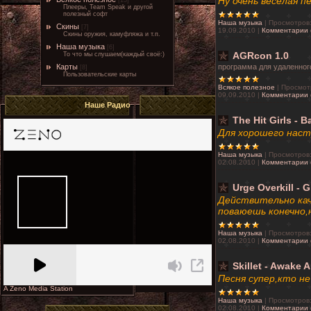
Ну очень весёлая п
[13]
Плееры, Team Speak и другой
полезный софт
Наша музыка
|
Просмотров
Скины
[7]
19.09.2010
|
Комментарии 
Скины оружия, камуфляжа и т.п.
Наша музыка
[6]
То что мы слушаем(каждый своё:)
AGRcon 1.0
Карты
программа для удаленног
[8]
Пользовательские карты
Всякое полезное
|
Просмот
09.09.2010
|
Комментарии 
Наше Радио
The Hit Girls - 
Для хорошeго нaст
Наша музыка
|
Просмотров
02.08.2010
|
Комментарии 
Urge Overkill - 
Действительно кач
поваюешь конечно,
Наша музыка
|
Просмотров
02.08.2010
|
Комментарии 
Skillet - Awake 
Песня супер,кто н
A Zeno Media Station
Наша музыка
|
Просмотров
02.08.2010
|
Комментарии 